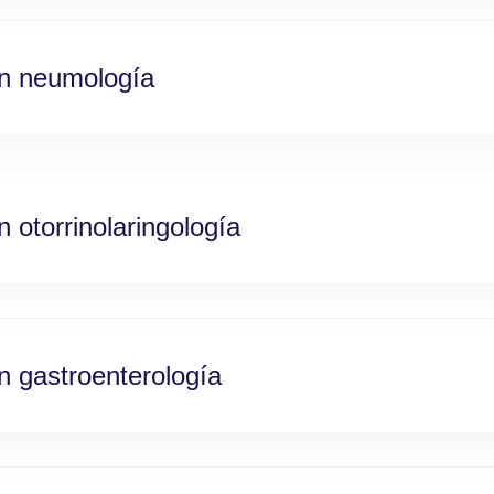
en neumología
 otorrinolaringología
n gastroenterología